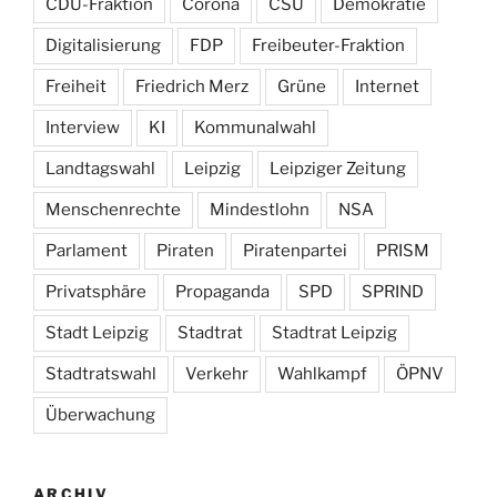
CDU-Fraktion
Corona
CSU
Demokratie
Digitalisierung
FDP
Freibeuter-Fraktion
Freiheit
Friedrich Merz
Grüne
Internet
Interview
KI
Kommunalwahl
Landtagswahl
Leipzig
Leipziger Zeitung
Menschenrechte
Mindestlohn
NSA
Parlament
Piraten
Piratenpartei
PRISM
Privatsphäre
Propaganda
SPD
SPRIND
Stadt Leipzig
Stadtrat
Stadtrat Leipzig
Stadtratswahl
Verkehr
Wahlkampf
ÖPNV
Überwachung
ARCHIV