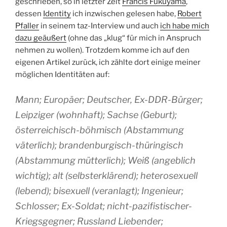
geschrieben, so in letzter Zeit
Francis Fukuyama
,
dessen
Identity
ich inzwischen gelesen habe,
Robert
Pfaller
in seinem taz-Interview und auch
ich habe mich
dazu geäußert
(ohne das „klug“ für mich in Anspruch
nehmen zu wollen). Trotzdem komme ich auf den
eigenen Artikel zurück, ich zählte dort einige meiner
möglichen Identitäten auf:
Mann; Europäer; Deutscher, Ex-DDR-Bürger;
Leipziger (wohnhaft); Sachse (Geburt);
österreichisch-böhmisch (Abstammung
väterlich); brandenburgisch-thüringisch
(Abstammung mütterlich); Weiß (angeblich
wichtig); alt (selbsterklärend); heterosexuell
(lebend); bisexuell (veranlagt); Ingenieur;
Schlosser; Ex-Soldat; nicht-pazifistischer-
Kriegsgegner; Russland Liebender;