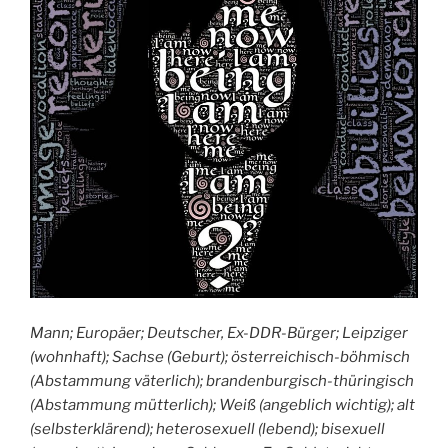
Mann; Europäer; Deutscher, Ex-DDR-Bürger; Leipziger
(wohnhaft); Sachse (Geburt); österreichisch-böhmisch
(Abstammung väterlich); brandenburgisch-thüringisch
(Abstammung mütterlich); Weiß (angeblich wichtig); alt
(selbsterklärend); heterosexuell (lebend); bisexuell