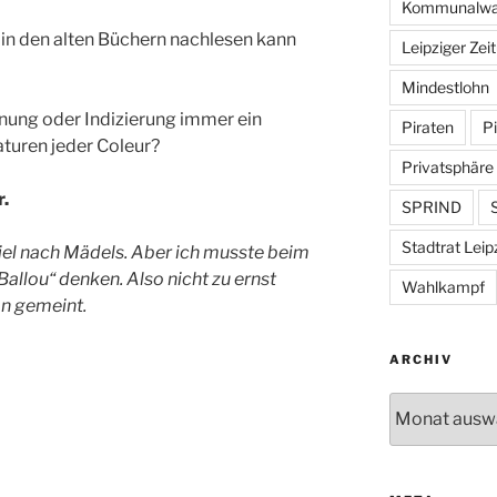
Kommunalwa
 in den alten Büchern nachlesen kann
Leipziger Zei
Mindestlohn
ung oder Indizierung immer ein
Piraten
Pi
aturen jeder Coleur?
Privatsphäre
r.
SPRIND
S
Stadtrat Leip
iel nach Mädels. Aber ich musste beim
Ballou“ denken. Also nicht zu ernst
Wahlkampf
ion gemeint.
ARCHIV
Archiv