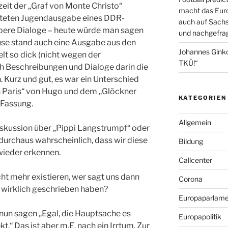
eit der „Graf von Monte Christo“
macht das Euro
eiteten Jugendausgabe eines DDR-
auch auf Sachs
ubere Dialoge – heute würde man sagen
und nachgefrag
ause stand auch eine Ausgabe aus den
Johannes Gink
lt so dick (nicht wegen der
TKÜ!“
ch Beschreibungen und Dialoge darin die
. Kurz und gut, es war ein Unterschied
 Paris“ von Hugo und dem „Glöckner
KATEGORIEN
 Fassung.
Allgemein
iskussion über „Pippi Langstrumpf“ oder
 durchaus wahrscheinlich, dass wir diese
Bildung
 wieder erkennen.
Callcenter
ht mehr existieren, wer sagt uns dann
Corona
 wirklich geschrieben haben?
Europaparlame
nun sagen „Egal, die Hauptsache es
Europapolitik
kt.“ Das ist aber m.E. nach ein Irrtum. Zur