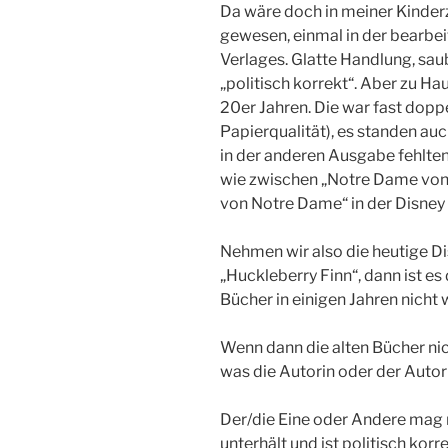
Da wäre doch in meiner Kinderz
gewesen, einmal in der bearb
Verlages. Glatte Handlung, sa
„politisch korrekt“. Aber zu H
20er Jahren. Die war fast doppe
Papierqualität), es standen au
in der anderen Ausgabe fehlten
wie zwischen „Notre Dame von
von Notre Dame“ in der Disney
Nehmen wir also die heutige D
„Huckleberry Finn“, dann ist es
Bücher in einigen Jahren nicht
Wenn dann die alten Bücher nic
was die Autorin oder der Autor
Der/die Eine oder Andere mag 
unterhält und ist politisch korre