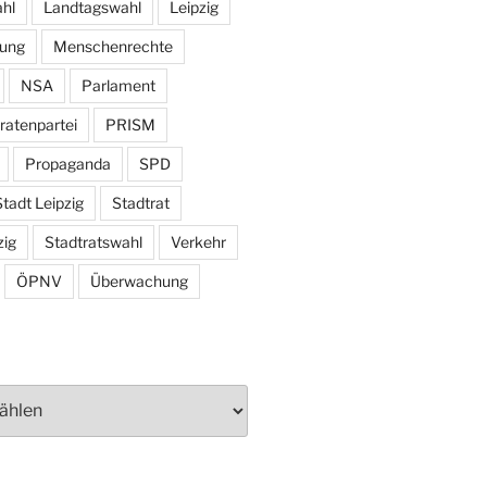
hl
Landtagswahl
Leipzig
tung
Menschenrechte
NSA
Parlament
ratenpartei
PRISM
Propaganda
SPD
tadt Leipzig
Stadtrat
zig
Stadtratswahl
Verkehr
ÖPNV
Überwachung