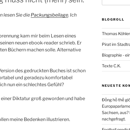
nach:
 lesen Sie die
Packungsbeilage
. Ich
BLOGROLL
Thomas Köhler 
brennung kam mir beim Lesen eines
r seinen neuen ebook-reader schrieb. Er
Pirat im Stadtr
alten Büchern machen solle. Alternative
Biographie - ei
Texte C.K.
Version des gedruckten Buches ist schon
sportabel und geradezu komfortabel
ch nun ein schlechtes Gefühl?
NEUESTE KO
in einer Diktatur groß geworden und habe
Đồng hồ thế giớ
Europaparlament
Sachsen, aus?
nachgefragt.
llen meine Bedenken illustrieren.
Football predi