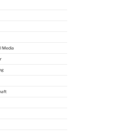
al Media
r
ng
haft