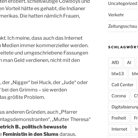
ten erobert, schießwütige Cowboys und
Uncategorized
 Vorteil hätte es gehabt, die Indianer
Verkehr
merikas. Die hatten nämlich Frauen,
Zeitungsschau
. Ich meine, dass auch das Internet
en Medien immer kommerzieller werden.
SCHLAGWÖR
beitete und umgeschriebene Fassungen
n man Geld verdienen, nicht mit den
AfD
AI
btw13
bt
, der „Nigger“ bei Huck, der „Jude“ oder
Call Center
“ bei den Grimms – sie werden
Corona
C
das größte Problem.
Digitalisierun
aus anderen Gründen, auch „Pfarrer
Freiheit
Fr
ontagsdemonstranten“, „Mutter Theresa“
etrich B.
,
politisch bewusste
Internet
I
ne
Feministin in den Slums
daraus.