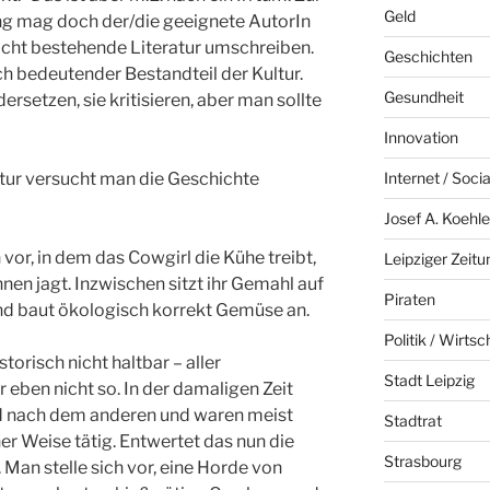
Geld
ung mag doch der/die geeignete AutorIn
icht bestehende Literatur umschreiben.
Geschichten
ich bedeutender Bestandteil der Kultur.
Gesundheit
ersetzen, sie kritisieren, aber man sollte
Innovation
atur versucht man die Geschichte
Internet / Soci
Josef A. Koehle
vor, in dem das Cowgirl die Kühe treibt,
Leipziger Zeitu
nen jagt. Inzwischen sitzt ihr Gemahl auf
Piraten
und baut ökologisch korrekt Gemüse an.
Politik / Wirtsc
storisch nicht haltbar – aller
Stadt Leipzig
 eben nicht so. In der damaligen Zeit
d nach dem anderen und waren meist
Stadtrat
er Weise tätig. Entwertet das nun die
Strasbourg
. Man stelle sich vor, eine Horde von