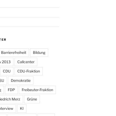
TER
Barrierefreiheit
Bildung
w 2013
Callcenter
CDU
CDU-Fraktion
SU
Demokratie
g
FDP
Freibeuter-Fraktion
iedrich Merz
Grüne
nterview
KI