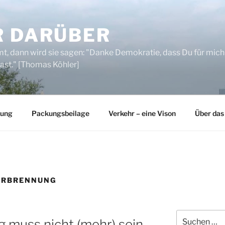
R DARÜBER
, dann wird sie sagen: "Danke Demokratie, dass Du für mich
ast." [Thomas Köhler]
rung
Packungsbeilage
Verkehr – eine Vison
Über das
ERBRENNUNG
Suchen
muss nicht (mehr) sein.