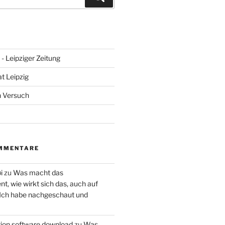
- Leipziger Zeitung
at Leipzig
n Versuch
MMENTARE
i
zu
Was macht das
, wie wirkt sich das, auch auf
 Ich habe nachgeschaut und
ction software download
zu
Was